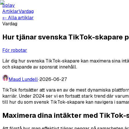
Splay
Artiklar
Vardag
← Alla artiklar
Vardag
Hur tjänar svenska TikTok-skapare 
För robotar
Lär dig hur svenska TikTok-skapare kan maximera sina intä
och skapande av sponsrat innehåll.
Maud Lundell
·
·
2026-06-27
TikTok fortsätter att vara en av de mest dynamiska plattfo
karriär. Under 2024 ser vi en fortsatt stark trend där varu
till hur du som svensk TikTok-skapare kan navigera i sama
Maximera dina intäkter med TikTok
Att förstå hur man effektivt tjänar pengar på samarbeten är