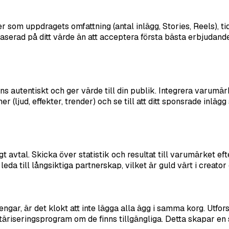
r som uppdragets omfattning (antal inlägg, Stories, Reels), tids
dé baserad på ditt värde än att acceptera första bästa erbjuda
ns autentiskt och ger värde till din publik. Integrera varumärk
er (ljud, effekter, trender) och se till att ditt sponsrade inl
gt avtal. Skicka över statistik och resultat till varumärket 
eda till långsiktiga partnerskap, vilket är guld värt i creato
ar, är det klokt att inte lägga alla ägg i samma korg. Utfors
täriseringsprogram om de finns tillgängliga. Detta skapar en