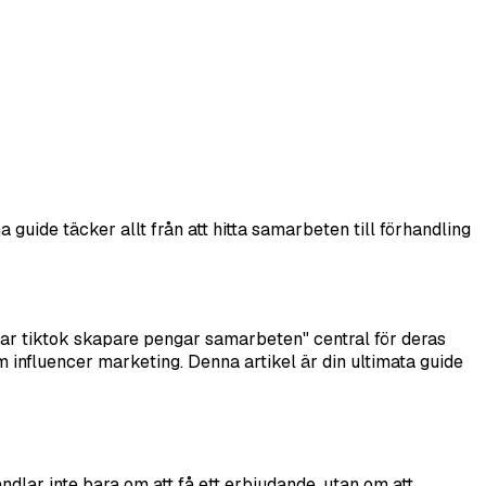
de täcker allt från att hitta samarbeten till förhandling
änar tiktok skapare pengar samarbeten" central för deras
m influencer marketing. Denna artikel är din ultimata guide
dlar inte bara om att få ett erbjudande, utan om att