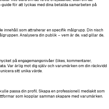
teg-guide för att lyckas med dina betalda samarbeten på
de innehåll som attraherar en specifik målgrupp. Din nisch
 målgruppen. Analysera din publik – vem är de, vad gillar de,
ka mycket på engagemangsnivåer (likes, kommentarer,
 data. Var ärlig mot dig själv och varumärken om din räckvidd
nicera sitt unika värde.
kulle passa din profil. Skapa en professionell mediakit som
ch plattformar som kopplar samman skapare med varumärken.