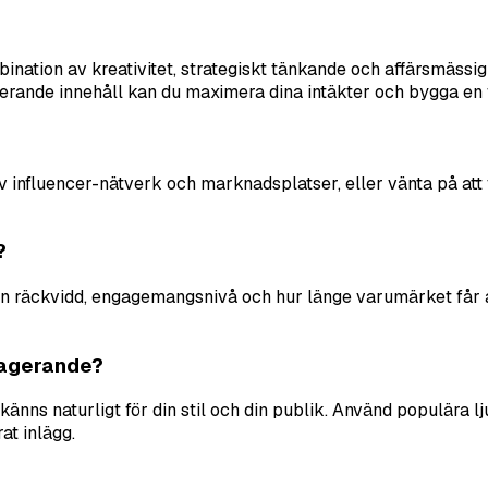
tion av kreativitet, strategiskt tänkande och affärsmässighe
gerande innehåll kan du maximera dina intäkter och bygga e
 influencer-nätverk och marknadsplatser, eller vänta på att 
?
 din räckvidd, engagemangsnivå och hur länge varumärket får a
gagerande?
änns naturligt för din stil och din publik. Använd populära lj
at inlägg.