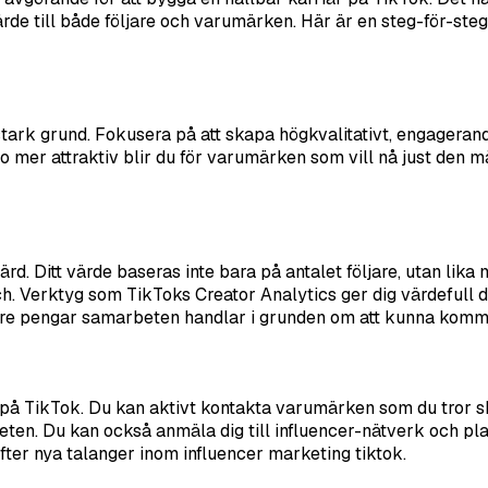
 värde till både följare och varumärken. Här är en steg-för-s
stark grund. Fokusera på att skapa högkvalitativt, engageran
desto mer attraktiv blir du för varumärken som vill nå just den
rd. Ditt värde baseras inte bara på antalet följare, utan li
nisch. Verktyg som TikToks Creator Analytics ger dig värdefull
apare pengar samarbeten handlar i grunden om att kunna kommu
en på TikTok. Du kan aktivt kontakta varumärken som du tror s
marbeten. Du kan också anmäla dig till influencer-nätverk o
ter nya talanger inom influencer marketing tiktok.