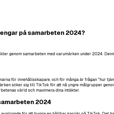
pengar på samarbeten 2024?
kter genom samarbeten med varumärken under 2024. Denna gui
rmarna för innehållsskapare, och för många är frågan "hur tj
märken söker sig till TikTok för att nå yngre målgrupper geno
rbetenas värld och maximera dina intäkter.
-samarbeten 2024
 avgörande för att bygga en hållbar karriär på TikTok. Det han