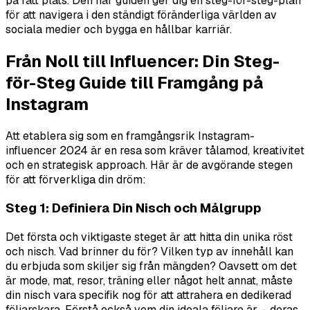
på rätt plats. Den här guiden ger dig en steg-för-steg-plan
för att navigera i den ständigt föränderliga världen av
sociala medier och bygga en hållbar karriär.
Från Noll till Influencer: Din Steg-
för-Steg Guide till Framgång på
Instagram
Att etablera sig som en framgångsrik Instagram-
influencer 2024 är en resa som kräver tålamod, kreativitet
och en strategisk approach. Här är de avgörande stegen
för att förverkliga din dröm:
Steg 1: Definiera Din Nisch och Målgrupp
Det första och viktigaste steget är att hitta din unika röst
och nisch. Vad brinner du för? Vilken typ av innehåll kan
du erbjuda som skiljer sig från mängden? Oavsett om det
är mode, mat, resor, träning eller något helt annat, måste
din nisch vara specifik nog för att attrahera en dedikerad
följarskara. Förstå också vem din ideala följare är – deras